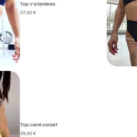
Top V à lanières
Prix
37,00 €
Top carré corset
Prix
39,00 €