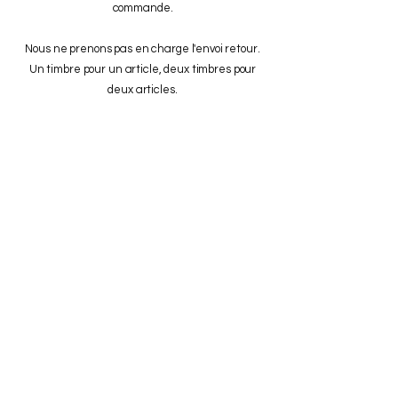
commande.
Nous ne prenons pas en charge l'envoi retour.
Un timbre pour un article, deux timbres pour
deux articles.
Nous procédons à des avoirs valables 3 mois à
partir de la réception de ce dernier.
Nous ne remboursons pas.
ADRESSE/CONTACT
Spin Capsule France,
Le Forum, 1630 chemin des Combes,
06600 Antibes
stefaniepoledanceantibes@hotmail.com