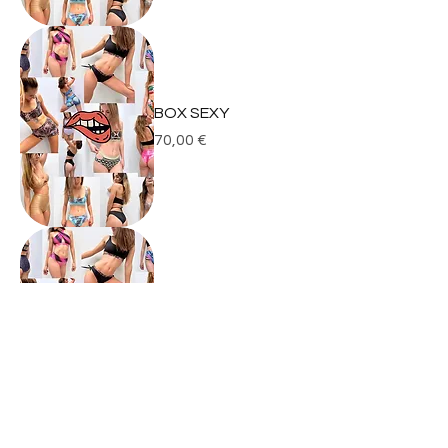
BOX SEXY
Prix
70,00 €
BOX CLASSIQUE
Prix
70,00 €