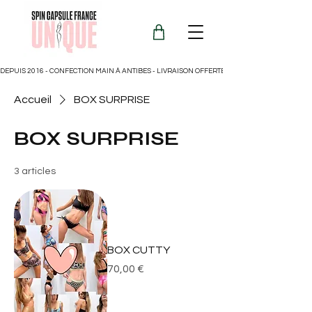
DEPUIS 2016 - CONFECTION MAIN À ANTIBES - LIVRAISON OFFERTE POUR LA FRANCE
Accueil
BOX SURPRISE
BOX SURPRISE
3 articles
BOX CUTTY
Prix
70,00 €