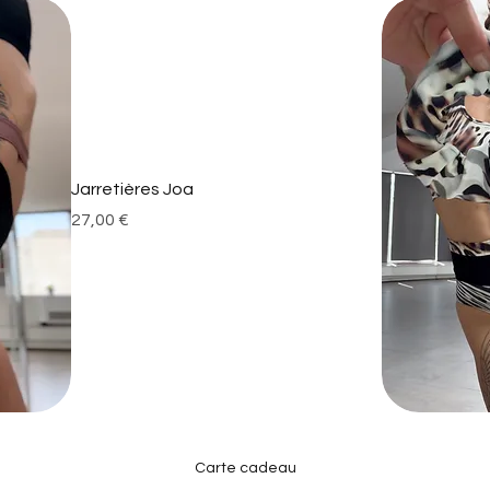
Jarretières Joa
Prix
27,00 €
Carte cadeau