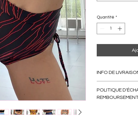
Quantité
*
Aj
INFO DE LIVRAISO
Après votre comman
POLITIQUE D'ÉCH
on envoie. Comptez 1
REMBOURSEMEN
Nous échangeons san
remboursement poss