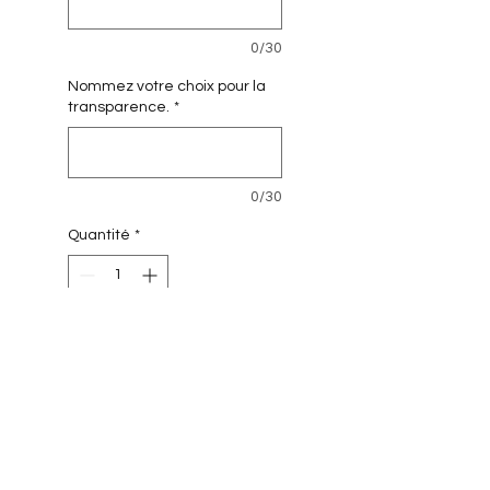
0/30
Nommez votre choix pour la
transparence.
*
0/30
Quantité
*
Ajouter au panier
Cousu en France, Antibes.
INFO DE