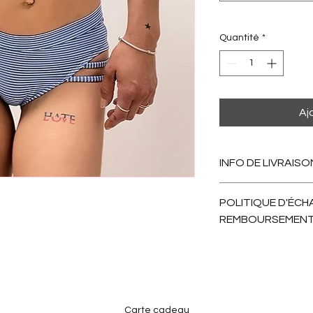
Quantité
*
Aj
INFO DE LIVRAISO
Après votre comman
POLITIQUE D'ÉCH
on envoie. Comptez 1
REMBOURSEMEN
Nous échangeons san
remboursement poss
Carte cadeau