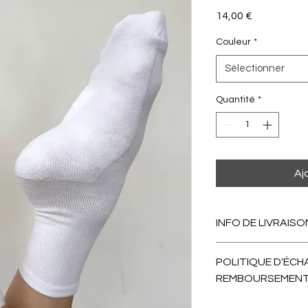
Prix
14,00 €
Couleur
*
Sélectionner
Quantité
*
Aj
INFO DE LIVRAISO
Comptez 15 jours pou
POLITIQUE D'ÉCH
REMBOURSEMEN
Nous échangeons san