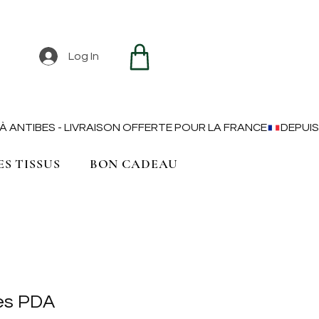
Log In
ES TISSUS
BON CADEAU
es PDA