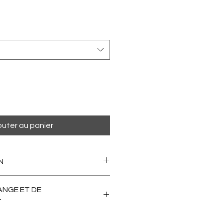
outer au panier
N
r la réception.
ANGE ET DE
T
s motif, cela dit pas de