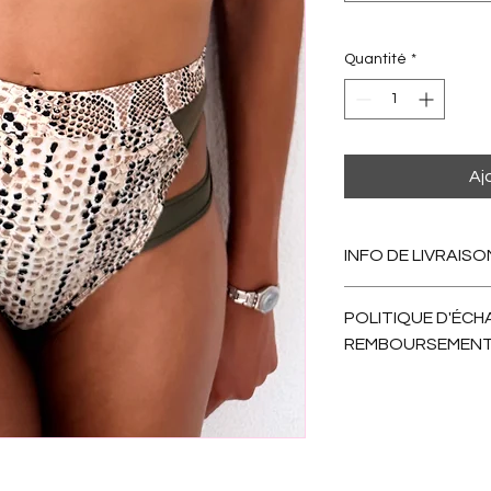
Quantité
*
Aj
INFO DE LIVRAISO
Après votre comman
POLITIQUE D'ÉCH
on envoie. Comptez 1
REMBOURSEMEN
Nous échangeons san
remboursement poss