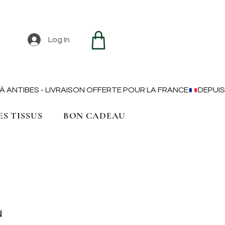
Log In
ES TISSUS
BON CADEAU
u