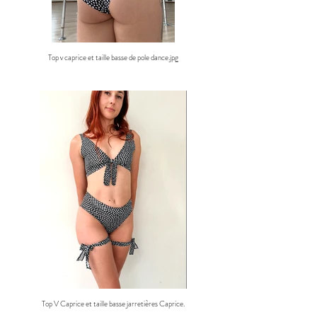
Top v caprice et taille basse de pole dance.jpg
Top V Caprice et taille basse jarretières Caprice.