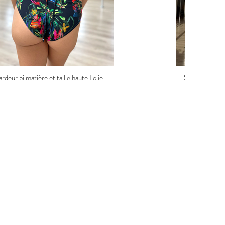
rdeur bi matière et taille haute Lolie.
Short duo et t