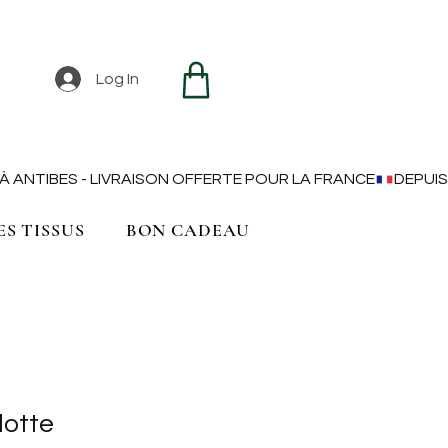
Log In
ES TISSUS
BON CADEAU
lotte