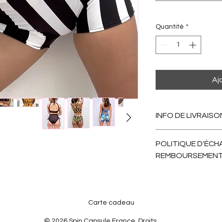
Quantité
*
Aj
INFO DE LIVRAISO
Après votre comman
POLITIQUE D'ÉCH
on envoie. Comptez 1
REMBOURSEMEN
Nous échangeons san
remboursement poss
Carte cadeau
© 2026 Spin Capsule France. Droits