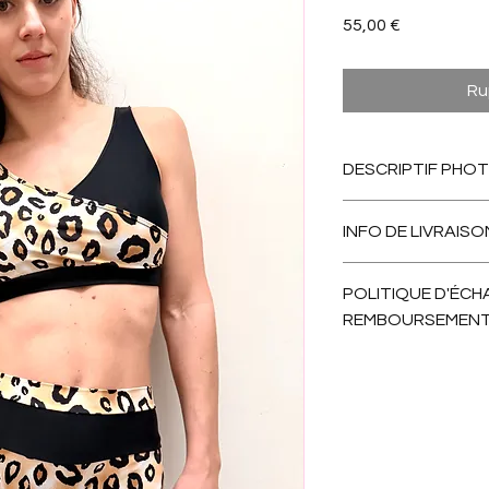
Prix
55,00 €
Ru
DESCRIPTIF PHO
Top carré croisé duo 
INFO DE LIVRAISO
dos.
Prêt à expédier.
POLITIQUE D'ÉCH
REMBOURSEMEN
Nous échangeons san
remboursement poss