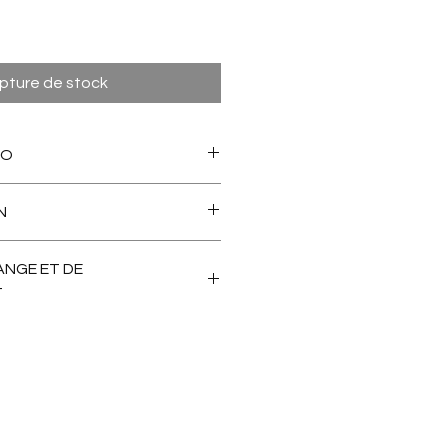
pture de stock
TO
et short duo, finition décolleté
N
ANGE ET DE
T
s motif, cela dit pas de
ible.