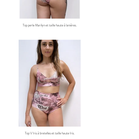
Top perle Marilyn et taille haute à lanières.
Top V Iris à bretelles et taille haute Iris.