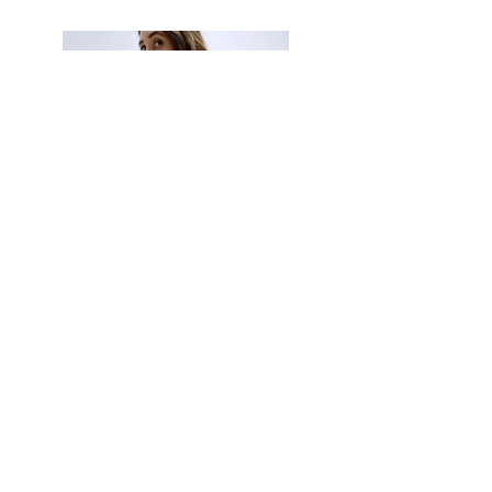
Top V Iris bretelles et taille haute Iris.
Précédent
Suivant
Retour aux tissus