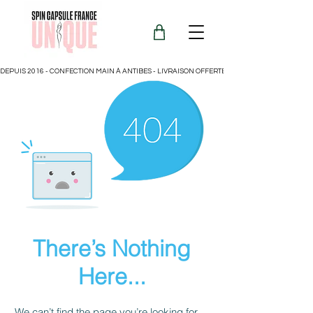
DEPUIS 2016 - CONFECTION MAIN À ANTIBES - LIVRAISON OFFERTE POUR LA FRANCE
There’s Nothing
Here...
We can’t find the page you’re looking for.