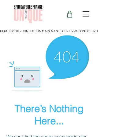
DEPUIS 2016 - CONFECTION MAIN À ANTIBES - LIVRAISON OFFERTE POUR LA FRANCE
There’s Nothing
Here...
We can’t find the page you’re looking for.