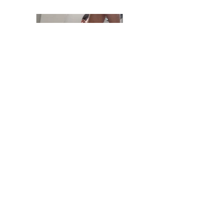
Top V Charlotte et échancrée à ficelles.
Précédent
Suivant
Retour aux tissus