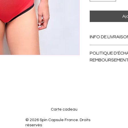
Aj
INFO DE LIVRAISO
Après votre comman
POLITIQUE D'ÉCH
on envoie. Comptez 1
REMBOURSEMEN
Nous échangeons san
remboursement poss
Carte cadeau
© 2026 Spin Capsule France. Droits
réservés