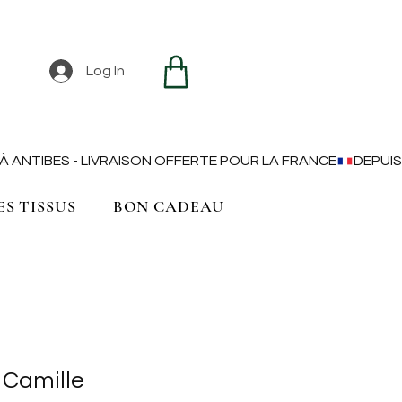
Log In
ES TISSUS
BON CADEAU
 Camille