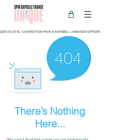
DEPUIS 2016 - CONFECTION MAIN À ANTIBES - LIVRAISON OFFERTE POUR LA FRANCE
There’s Nothing
Here...
We can’t find the page you’re looking for.