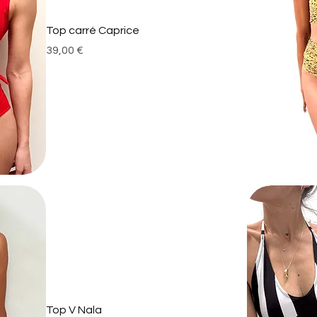
Top carré Caprice
Prix
39,00 €
Top V Nala