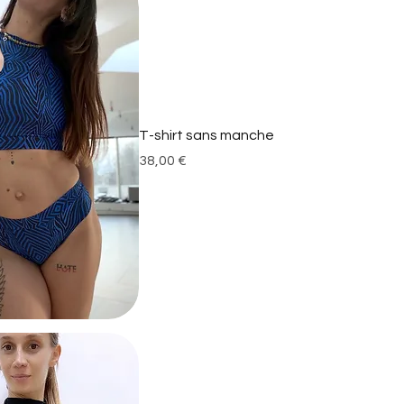
T-shirt sans manche
Prix
38,00 €