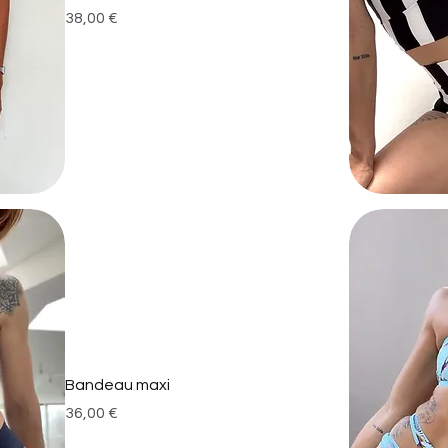
Prix
38,00 €
Bandeau maxi
Prix
36,00 €