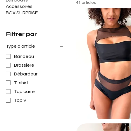
Les bodys
41 articles
Accessoires
BOX SURPRISE
Filtrer par
Type d'article
Bandeau
Brassière
Débardeur
T-shirt
Top carré
Top V