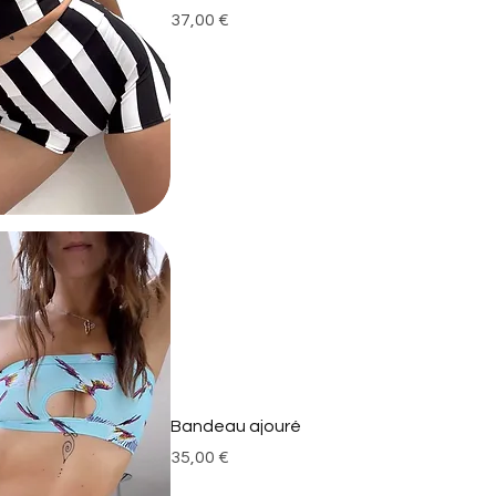
Prix
37,00 €
Bandeau ajouré
Prix
35,00 €