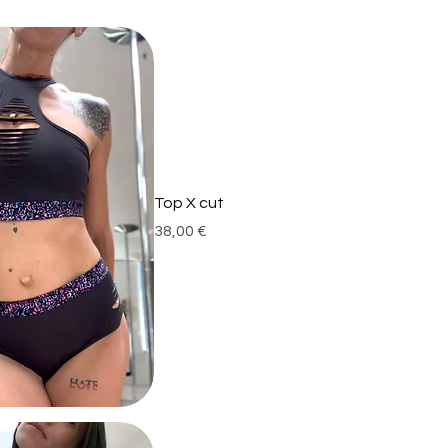
Top X cut
Prix
38,00 €