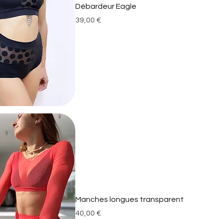
Débardeur Eagle
Prix
39,00 €
Manches longues transparent
Prix
40,00 €