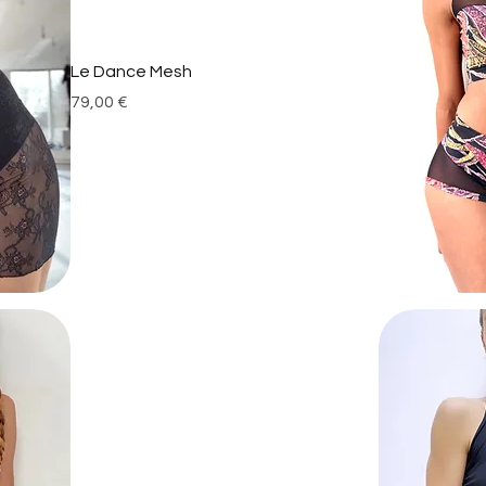
Le Dance Mesh
Prix
79,00 €