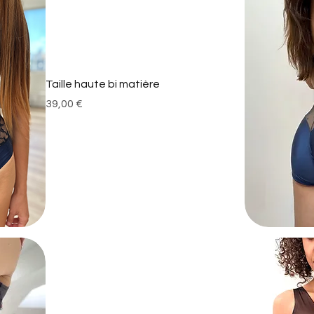
Taille haute bi matière
Prix
39,00 €