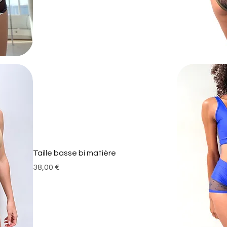
Taille basse bi matière
Prix
38,00 €