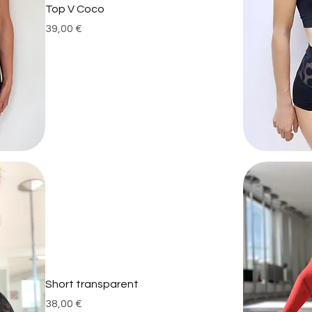
Top V Coco
Prix
39,00 €
Short transparent
Prix
38,00 €