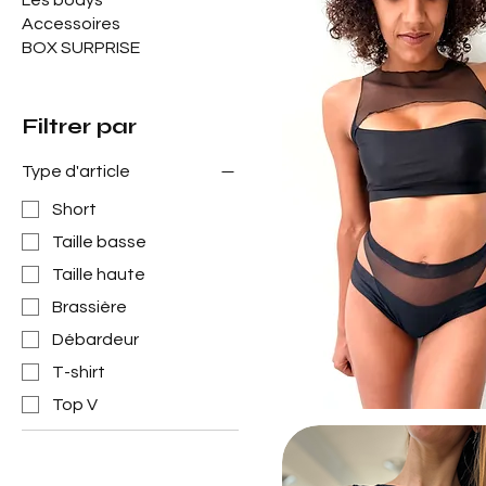
Les bodys
Accessoires
BOX SURPRISE
Filtrer par
Type d'article
Short
Taille basse
Taille haute
Brassière
Débardeur
T-shirt
Top V