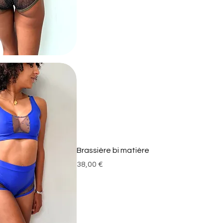
Brassière bi matière
Prix
38,00 €